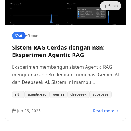
6
min
ai
+
5
more
Sistem RAG Cerdas dengan n8n:
Eksperimen Agentic RAG
Eksperimen membangun sistem Agentic RAG
menggunakan n8n dengan kombinasi Gemini AI
dan Deepseek AI. Sistem ini mampu
memutuskan sendiri kapan menggunakan
n8n
agentic-rag
gemini
deepseek
supabase
semantic search, SQL query, atau full document
retrieval untuk memberikan respons yang
Jun 26, 2025
Read more
akurat.